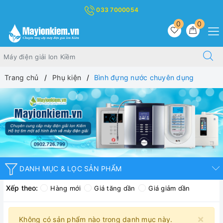
033 7000054
0
0
Trang chủ
Phụ kiện
Bình đựng nước chuyên dụng
DANH MỤC & LỌC SẢN PHẨM
Xếp theo:
Hàng mới
Giá tăng dần
Giá giảm dần
×
Không có sản phẩm nào trong danh mục này.