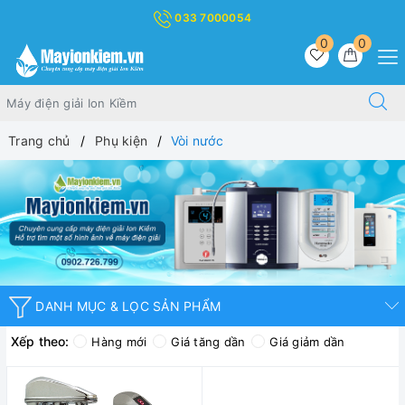
033 7000054
0
0
Trang chủ
Phụ kiện
Vòi nước
DANH MỤC & LỌC SẢN PHẨM
Xếp theo:
Hàng mới
Giá tăng dần
Giá giảm dần