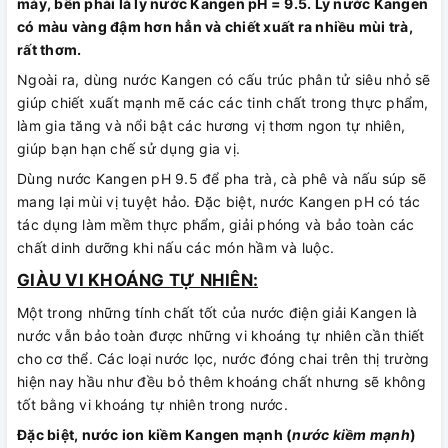
máy, bên phải là ly nước Kangen pH = 9.5. Ly nước Kangen
có màu vàng đậm hơn hẳn và chiết xuất ra nhiều mùi trà,
rất thơm.
Ngoài ra, dùng nước Kangen có cấu trúc phân tử siêu nhỏ sẽ
giúp chiết xuất mạnh mẽ các các tinh chất trong thực phẩm,
làm gia tăng và nổi bật các hương vị thơm ngon tự nhiên,
giúp bạn hạn chế sử dụng gia vị.
Dùng nước Kangen pH 9.5 để pha trà, cà phê và nấu súp sẽ
mang lại mùi vị tuyệt hảo. Đặc biệt, nước Kangen pH có tác
tác dụng làm mềm thực phẩm, giải phóng và bảo toàn các
chất dinh dưỡng khi nấu các món hầm và luộc.
GIÀU VI KHOÁNG TỰ NHIÊN:
Một trong những tính chất tốt của nước điện giải Kangen là
nước vẫn bảo toàn được những vi khoáng tự nhiên cần thiết
cho cơ thể. Các loại nước lọc, nước đóng chai trên thị trường
hiện nay hầu như đều bỏ thêm khoáng chất nhưng sẽ không
tốt bằng vi khoáng tự nhiên trong nước.
Đặc biệt, nước ion kiềm Kangen mạnh (
nước kiềm mạnh
)