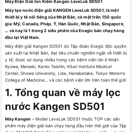
Máy Điện Giải Ion Kiềm Kangen LeveLuk SD501
Máy tạo nước điện giải KANGEN LeveLuk SD501, là một
thiết bị y tế nổi tiếng của Nhật Bản, có mặt trên 150 quốc
gia: Mỹ, Canada, Pháp, Ý, Hàn Quốc, Nhật Bản, Singapore,
… và nay là 1 trong 2 siêu phẩm của Enagic bán chạy hàng
đầu tại Việt Nam.
Máy điện giải Kangen SD501 do Tập đoàn Enagic độc quyền
sản xuất tại Nhật Bản, đạt tiêu chuẩn nghiêm ngặt về thiết bị
y tế, được sử dụng nhiều trong các bệnh viện lớn ở Nhật:
Kyowa, Meiseki, Kanto Teishin, Kitari Institute Medical
Center, Showa University, Lida, Hanabatake, Tokyo Wonen’s
College of Medicine… và các bệnh viện lớn trên toàn thế giới
1. Tổng quan về máy lọc
nước Kangen SD501
Máy Kangen
– Model LeveLuk SD501 thuộc TOP các sản
phẩm máy điện giải bán chạy hàng đầu trên thế giới của Tập