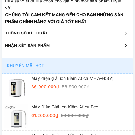
Hãy sáng suốt lựa chọn cho gia đình một sản phẩm tuyệt
vời.
CHÚNG TÔI CAM KẾT MANG ĐẾN CHO BẠN NHỮNG SẢN
PHẨM CHÍNH HÃNG VỚI GIÁ TỐT NHẤT.
THÔNG SỐ KĨ THUẬT
NHẬN XÉT SẢN PHẨM
KHUYẾN MÃI HOT
Máy điện giải ion kiềm Atica MHW-H5(V)
36.900.000₫
56.900.000₫
Máy Điện Giải Ion Kiềm Atica Eco
61.200.000₫
68.000.000₫