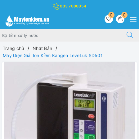
033 7000054
0
0
Trang chủ
Nhật Bản
Máy Điện Giải Ion Kiềm Kangen LeveLuk SD501