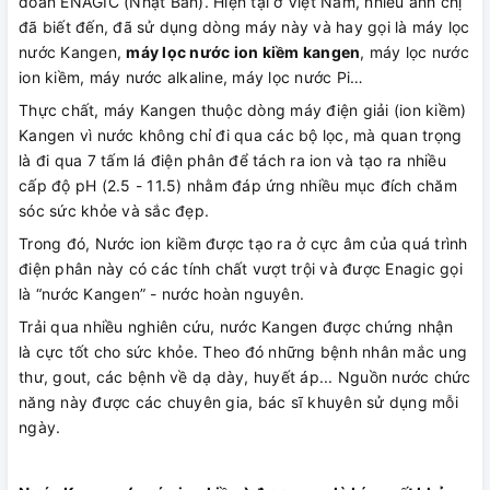
đoàn ENAGIC (Nhật Bản). Hiện tại ở Việt Nam, nhiều anh chị
đã biết đến, đã sử dụng dòng máy này và hay gọi là máy lọc
nước Kangen,
máy lọc nước ion kiềm kangen
, máy lọc nước
ion kiềm, máy nước alkaline, máy lọc nước Pi…
Thực chất, máy Kangen thuộc dòng máy điện giải (ion kiềm)
Kangen vì nước không chỉ đi qua các bộ lọc, mà quan trọng
là đi qua 7 tấm lá điện phân để tách ra ion và tạo ra nhiều
cấp độ pH (2.5 - 11.5) nhằm đáp ứng nhiều mục đích chăm
sóc sức khỏe và sắc đẹp.
Trong đó, Nước ion kiềm được tạo ra ở cực âm của quá trình
điện phân này có các tính chất vượt trội và được Enagic gọi
là “nước Kangen” - nước hoàn nguyên.
Trải qua nhiều nghiên cứu, nước Kangen được chứng nhận
là cực tốt cho sức khỏe. Theo đó những bệnh nhân mắc ung
thư, gout, các bệnh về dạ dày, huyết áp... Nguồn nước chức
năng này được các chuyên gia, bác sĩ khuyên sử dụng mỗi
ngày.