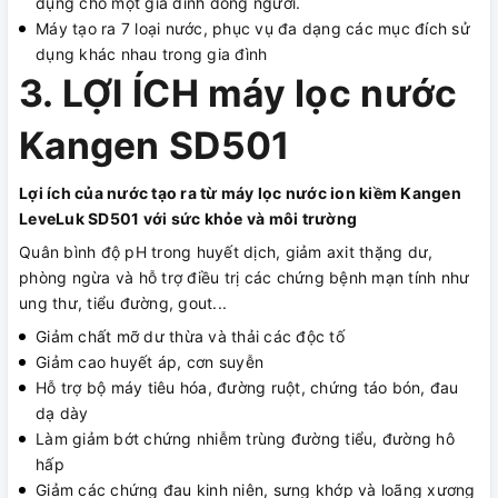
dụng cho một gia đình đông người.
Máy tạo ra 7 loại nước, phục vụ đa dạng các mục đích sử
dụng khác nhau trong gia đình
3. LỢI ÍCH máy lọc nước
Kangen SD501
Lợi ích của nước tạo ra từ máy lọc nước ion kiềm Kangen
LeveLuk SD501 với sức khỏe và môi trường
Quân bình độ pH trong huyết dịch, giảm axit thặng dư,
phòng ngừa và hỗ trợ điều trị các chứng bệnh mạn tính như
ung thư, tiểu đường, gout...
Giảm chất mỡ dư thừa và thải các độc tố
Giảm cao huyết áp, cơn suyễn
Hỗ trợ bộ máy tiêu hóa, đường ruột, chứng táo bón, đau
dạ dày
Làm giảm bớt chứng nhiễm trùng đường tiểu, đường hô
hấp
Giảm các chứng đau kinh niên, sưng khớp và loãng xương