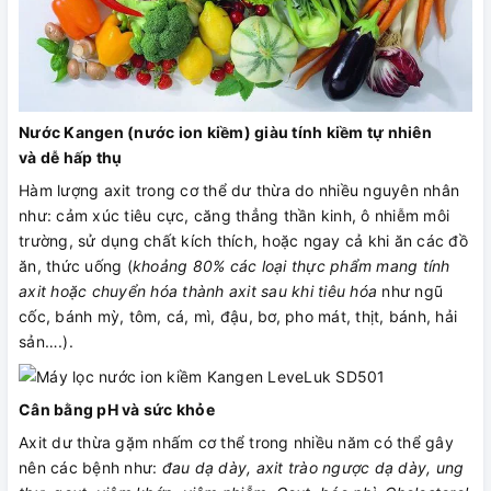
Nước Kangen (nước ion kiềm) giàu tính kiềm tự nhiên
và dễ hấp thụ
Hàm lượng axit trong cơ thể dư thừa do nhiều nguyên nhân
như: cảm xúc tiêu cực, căng thẳng thần kinh, ô nhiễm môi
trường, sử dụng chất kích thích, hoặc ngay cả khi ăn các đồ
ăn, thức uống (
khoảng 80% các loại thực phẩm mang tính
axit hoặc chuyển hóa thành axit sau khi tiêu hóa
như ngũ
cốc, bánh mỳ, tôm, cá, mì, đậu, bơ, pho mát, thịt, bánh, hải
sản….).
Cân bằng pH và sức khỏe
Axit dư thừa gặm nhấm cơ thể trong nhiều năm có thể gây
nên các bệnh như:
đau dạ dày, axit trào ngược dạ dày, ung