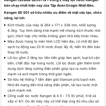
bán chạy nhất hiện nay của Tập đoàn Enagic Nhật Bản.
Kangen SD 501 sở hữu nhiều ưu điểm về mặt cấu tạo, chức
năng, lợi ích:
Kích thước của máy là 264 x 171 x 338 mm, khối lượng
6.3kg. Tuy hình dáng khá mạnh mẽ nhưng kích thước nhỏ
gọn, thích hợp cho nhiều không gian nhà bếp khác nhau.
Máy được trang bị màn hình LCD hiện đại, có chế độ làm
sạch tự động sau 20 lít nước được lấy đi, hiển thị đèn báo
thay lõi nước.
Lõi lọc gồm 3 tầng lọc tiên tiến giúp làm sạch, loại bỏ cặn
bẩn, chất độc hại trong nước. Lõi lọc được gắn thêm bình
dung dịch tăng cường điện phân giúp tạo ra nước kiềm
mạnh và axit mạnh trong thời gian ngắn.
Sở hữu hệ thống 7 tấm điện giải titanium phủ bạch kim.
Nhờ đó mang đến khả năng điện phân, tái tạo nước một
cách mạnh mẽ.
Công suất lọc nước Kangen là 4.5 - 7.5 lít/ phút, tỉ lệ xả
xấp xỉ 4/1. Do đó máy này có thể đáp ứng đủ nhu cầu sử