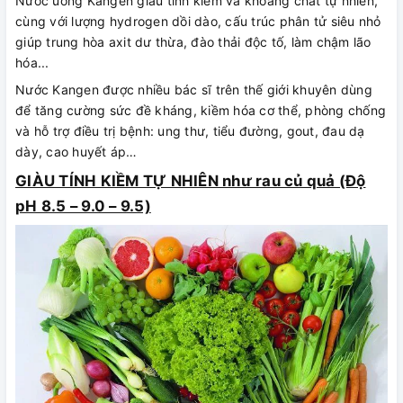
Nước uống Kangen giàu tính kiềm và khoáng chất tự nhiên,
cùng với lượng hydrogen dồi dào, cấu trúc phân tử siêu nhỏ
giúp trung hòa axit dư thừa, đào thải độc tố, làm chậm lão
hóa...
Nước Kangen được nhiều bác sĩ trên thế giới khuyên dùng
để tăng cường sức đề kháng, kiềm hóa cơ thể, phòng chống
và hỗ trợ điều trị bệnh: ung thư, tiểu đường, gout, đau dạ
dày, cao huyết áp…
GIÀU TÍNH KIỀM TỰ NHIÊN như rau củ quả (Độ
pH 8.5 – 9.0 – 9.5)