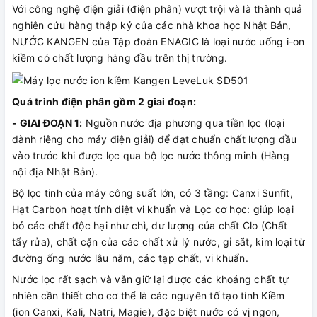
Với công nghệ điện giải (điện phân) vượt trội và là thành quả
nghiên cứu hàng thập kỷ của các nhà khoa học Nhật Bản,
NƯỚC KANGEN của Tập đoàn ENAGIC là loại nước uống i-on
kiềm có chất lượng hàng đầu trên thị trường.
Quá trình điện phân gồm 2 giai đoạn:
- GIAI ĐOẠN 1:
Nguồn nước địa phương qua tiền lọc (loại
dành riêng cho máy điện giải) để đạt chuẩn chất lượng đầu
vào trước khi được lọc qua bộ lọc nước thông minh (Hàng
nội địa Nhật Bản).
Bộ lọc tinh của máy công suất lớn, có 3 tầng: Canxi Sunfit,
Hạt Carbon hoạt tính diệt vi khuẩn và Lọc cơ học: giúp loại
bỏ các chất độc hại như chì, dư lượng của chất Clo (Chất
tẩy rửa), chất cặn của các chất xử lý nước, gỉ sắt, kim loại từ
đường ống nước lâu năm, các tạp chất, vi khuẩn.
Nước lọc rất sạch và vẫn giữ lại được các khoáng chất tự
nhiên cần thiết cho cơ thể là các nguyên tố tạo tính Kiềm
(ion Canxi, Kali, Natri, Magie), đặc biệt nước có vị ngon,