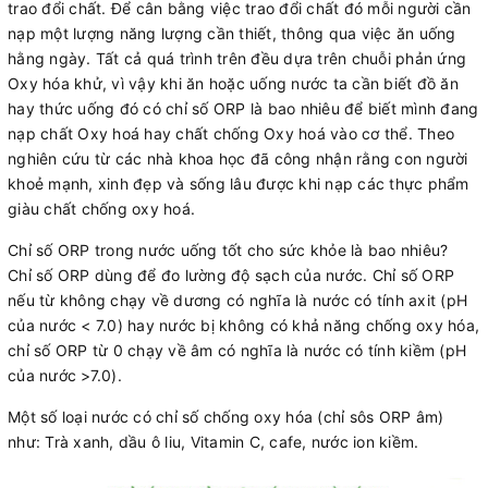
trao đổi chất. Để cân bằng việc trao đổi chất đó mỗi người cần
nạp một lượng năng lượng cần thiết, thông qua việc ăn uống
hằng ngày. Tất cả quá trình trên đều dựa trên chuỗi phản ứng
Oxy hóa khử, vì vậy khi ăn hoặc uống nước ta cần biết đồ ăn
hay thức uống đó có chỉ số ORP là bao nhiêu để biết mình đang
nạp chất Oxy hoá hay chất chống Oxy hoá vào cơ thể. Theo
nghiên cứu từ các nhà khoa học đã công nhận rằng con người
khoẻ mạnh, xinh đẹp và sống lâu được khi nạp các thực phẩm
giàu chất chống oxy hoá.
Chỉ số ORP trong nước uống tốt cho sức khỏe là bao nhiêu?
Chỉ số ORP dùng để đo lường độ sạch của nước. Chỉ số ORP
nếu từ không chạy về dương có nghĩa là nước có tính axit (pH
của nước < 7.0) hay nước bị không có khả năng chống oxy hóa,
chỉ số ORP từ 0 chạy về âm có nghĩa là nước có tính kiềm (pH
của nước >7.0).
Một số loại nước có chỉ số chống oxy hóa (chỉ sôs ORP âm)
như: Trà xanh, dầu ô liu, Vitamin C, cafe, nước ion kiềm.