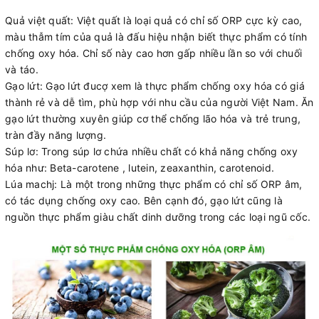
Quả việt quất: Việt quất là loại quả có chỉ số ORP cực kỳ cao,
màu thẫm tím của quả là đấu hiệu nhận biết thực phẩm có tính
chống oxy hóa. Chỉ số này cao hơn gấp nhiều lần so với chuối
và táo.
Gạo lứt: Gạo lứt đucợ xem là thực phẩm chống oxy hóa có giá
thành rẻ và dễ tìm, phù hợp với nhu cầu của người Việt Nam. Ăn
gạo lứt thường xuyên giúp cơ thể chống lão hóa và trẻ trung,
tràn đầy năng lượng.
Súp lơ: Trong súp lơ chứa nhiều chất có khả năng chống oxy
hóa như: Beta-carotene , lutein, zeaxanthin, carotenoid.
Lúa machj: Là một trong những thực phẩm có chỉ số ORP âm,
có tác dụng chống oxy cao. Bên cạnh đó, gạo lứt cũng là
nguồn thực phẩm giàu chất dinh dưỡng trong các loại ngũ cốc.