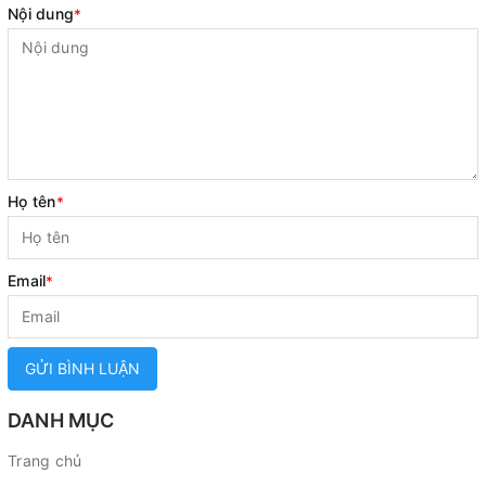
Nội dung
*
Họ tên
*
Email
*
GỬI BÌNH LUẬN
DANH MỤC
Trang chủ