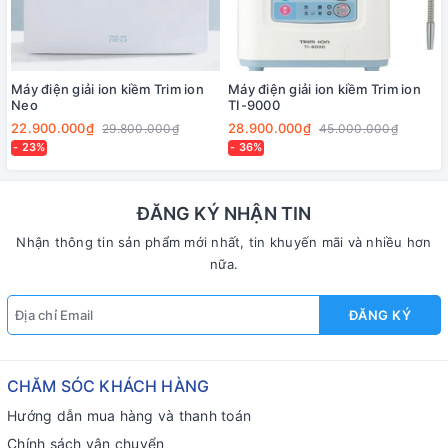
Máy điện giải ion kiềm Trim ion
Máy điện giải ion kiềm Trim ion
Neo
TI-9000
22.900.000₫
28.900.000₫
29.800.000₫
45.000.000₫
- 23%
- 36%
ĐĂNG KÝ NHẬN TIN
Nhận thông tin sản phẩm mới nhất, tin khuyến mãi và nhiều hơn
nữa.
ĐĂNG KÝ
CHĂM SÓC KHÁCH HÀNG
Hướng dẫn mua hàng và thanh toán
Chính sách vận chuyển