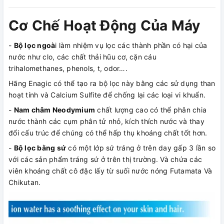
Cơ Chế Hoạt Động Của Máy
-
Bộ lọc ngoà
i làm nhiệm vụ lọc các thành phần có hại của
nước như clo, các chất thải hũu cơ, cặn cáu
trihalomethanes, phenols, t, odor….
Hãng Enagic có thể tạo ra bộ lọc này bằng các sử dụng than
hoạt tính và Calcium Sulfite để chống lại các loại vi khuẩn.
-
Nam châm Neodymium
chất lượng cao có thể phân chia
nước thành các cụm phân tử nhỏ, kích thích nước và thay
đổi cấu trúc để chúng có thể hấp thụ khoáng chất tốt hơn.
-
Bộ lọc bằng sứ
có một lớp sứ tráng ở trên day gấp 3 lần so
với các sản phẩm tráng sứ ở trên thị trường. Và chứa các
viên khoáng chất cô đặc lấy từ suối nước nóng Futamata Và
Chikutan.