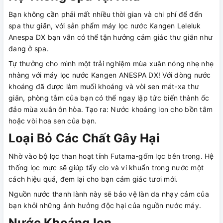
Bạn không cần phải mất nhiều thời gian và chi phí để đến
spa thư giãn, với sản phẩm máy lọc nước Kangen Leleluk
Anespa DX bạn vẫn có thể tận hưởng cảm giác thư giãn như
đang ở spa.
Tự thưởng cho mình một trải nghiệm mùa xuân nóng nhẹ nhẹ
nhàng với máy lọc nước Kangen ANESPA DX! Với dòng nước
khoáng đã được làm muối khoáng và vòi sen mát-xa thư
giãn, phòng tắm của bạn có thể ngay lập tức biến thành ốc
đảo mùa xuân ôn hòa. Tạo ra: Nước khoáng ion cho bồn tắm
hoặc vòi hoa sen của bạn.
Loại Bỏ Các Chất Gây Hại
Nhờ vào bộ lọc than hoạt tính Futama-gốm lọc bên trong. Hệ
thống lọc mực sẽ giúp tẩy clo và vi khuẩn trong nước một
cách hiệu quả, đem lại cho bạn cảm giác tươi mới.
Nguồn nước thanh lành này sẽ bảo vệ làn da nhạy cảm của
bạn khỏi những ảnh hưởng độc hại của nguồn nước máy.
Nước Khoáng Ion