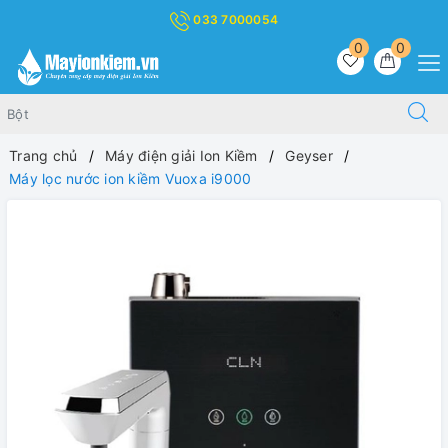
033 7000054
0
0
Trang chủ
Máy điện giải Ion Kiềm
Geyser
Máy lọc nước ion kiềm Vuoxa i9000