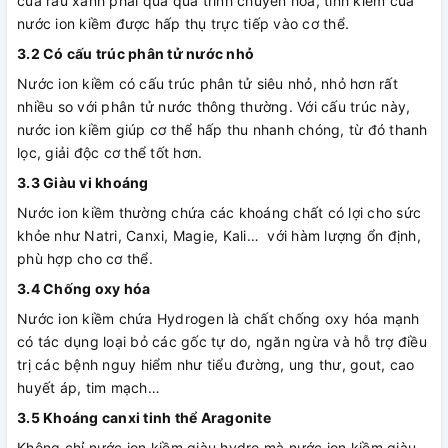
của rau xanh phải qua quá trình chuyển hóa, tính kiềm của
nước ion kiềm được hấp thụ trực tiếp vào cơ thể.
3.2 Có cấu trúc phân tử nước nhỏ
Nước ion kiềm có cấu trúc phân tử siêu nhỏ, nhỏ hơn rất
nhiều so với phân tử nước thông thường. Với cấu trúc này,
nước ion kiềm giúp cơ thể hấp thu nhanh chóng, từ đó thanh
lọc, giải độc cơ thể tốt hơn.
3.3 Giàu vi khoáng
Nước ion kiềm thường chứa các khoáng chất có lợi cho sức
khỏe như Natri, Canxi, Magie, Kali… với hàm lượng ổn định,
phù hợp cho cơ thể.
3.4 Chống oxy hóa
Nước ion kiềm chứa Hydrogen là chất chống oxy hóa mạnh
có tác dụng loại bỏ các gốc tự do, ngăn ngừa và hỗ trợ điều
trị các bệnh nguy hiểm như tiểu đường, ung thư, gout, cao
huyết áp, tim mạch…
3.5 Khoáng canxi tinh thể Aragonite
Không chỉ nước ion kiềm giàu hydro mà nước ion kiềm giàu